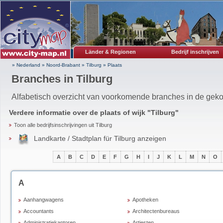
Länder & Regionen
Bedrijf inschrijven
» Nederland
»
Noord-Brabant
»
Tilburg
»
Plaats
Branches in Tilburg
Alfabetisch overzicht van voorkomende branches in de gekoz
Verdere informatie over de plaats of wijk "
Tilburg
"
Toon alle bedrijfsinschrijvingen uit Tilburg
Landkarte / Stadtplan für Tilburg anzeigen
A
B
C
D
E
F
G
H
I
J
K
L
M
N
O
A
Aanhangwagens
Apotheken
Accountants
Architectenbureaus
Administratiekantoren
Artiesten