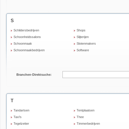
S
Schildersbedrijven
Shops
Schoonheidssalons
Slijterijen
Schoonmaak
Slotenmakers
Schoonmaakbedrijven
Software
Branchen-Direktsuche:
T
Tandartsen
Tentplaatsen
Taxi's
Thee
Tegelzetter
Timmerbedrijven