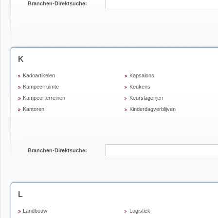
Branchen-Direktsuche:
K
Kadoartikelen
Kapsalons
Kampeerruimte
Keukens
Kampeerterreinen
Keurslagerijen
Kantoren
Kinderdagverblijven
Branchen-Direktsuche:
L
Landbouw
Logistiek