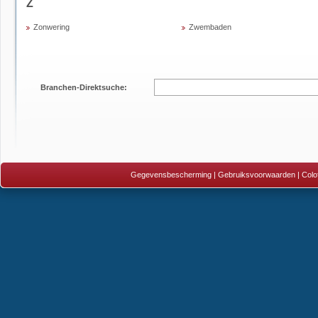
Z
Zonwering
Zwembaden
Branchen-Direktsuche:
Gegevensbescherming
|
Gebruiksvoorwaarden
|
Colo